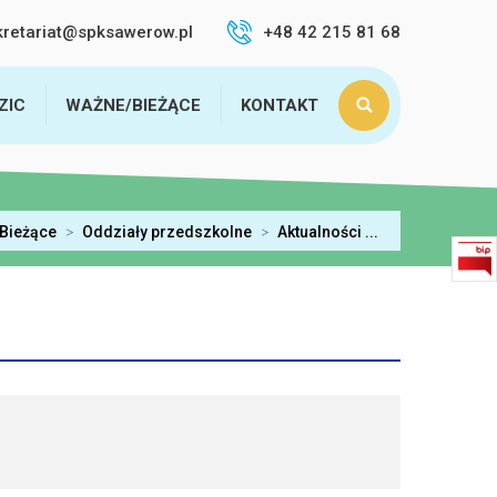
kretariat@spksawerow.pl
+48 42 215 81 68
ZIC
WAŻNE/BIEŻĄCE
KONTAKT
Bieżące
>
Oddziały przedszkolne
>
Aktualności ...