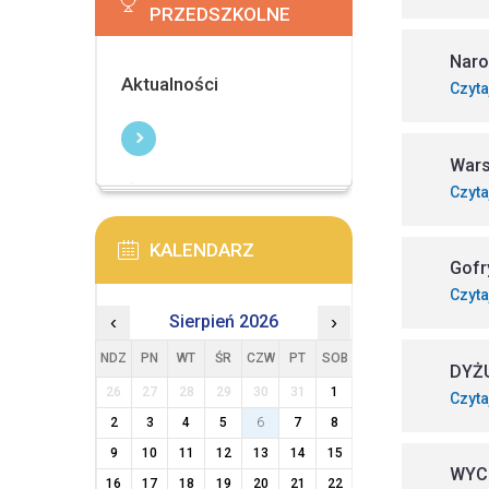
PRZEDSZKOLNE
Naro
Aktualności
Czyta
Wars
Czyta
KALENDARZ
Gofr
Czyta
‹
Sierpień 2026
›
NDZ
PN
WT
ŚR
CZW
PT
SOB
DYŻ
26
27
28
29
30
31
1
Czyta
2
3
4
5
6
7
8
9
10
11
12
13
14
15
WYCI
16
17
18
19
20
21
22