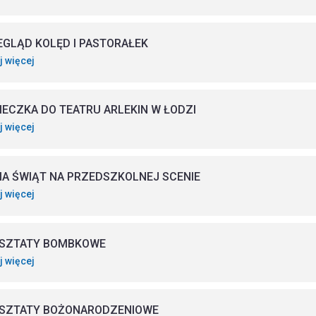
EGLĄD KOLĘD I PASTORAŁEK
j więcej
IECZKA DO TEATRU ARLEKIN W ŁODZI
j więcej
IA ŚWIĄT NA PRZEDSZKOLNEJ SCENIE
j więcej
SZTATY BOMBKOWE
j więcej
SZTATY BOŻONARODZENIOWE