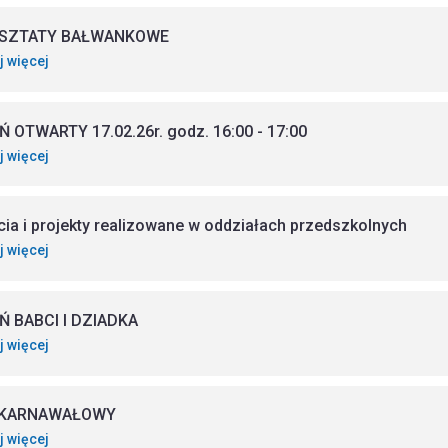
SZTATY BAŁWANKOWE
j więcej
Ń OTWARTY 17.02.26r. godz. 16:00 - 17:00
j więcej
cia i projekty realizowane w oddziałach przedszkolnych
j więcej
Ń BABCI I DZIADKA
j więcej
 KARNAWAŁOWY
j więcej