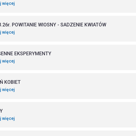
j więcej
3.26r. POWITANIE WIOSNY - SADZENIE KWIATÓW
j więcej
SENNE EKSPERYMENTY
j więcej
Ń KOBIET
j więcej
Y
j więcej