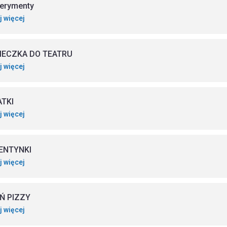
erymenty
j więcej
IECZKA DO TEATRU
j więcej
ATKI
j więcej
ENTYNKI
j więcej
Ń PIZZY
j więcej