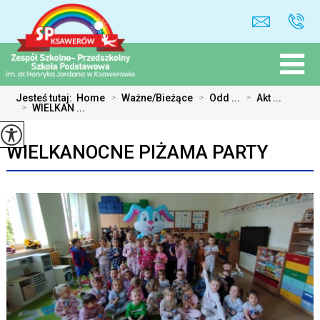
Jesteś tutaj:
Home
>
Ważne/Bieżące
>
Odd ...
>
Akt ...
>
WIELKAN ...
WIELKANOCNE PIŻAMA PARTY