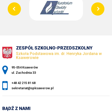
ZESPÓŁ SZKOLNO-PRZEDSZKOLNY
Szkoła Podstawowa im. dr. Henryka Jordana w
Ksawerowie
Adres pocztowy:
95-054 Ksawerów
ul. Zachodnia 33
+48 42 215 81 68
sekretariat@spksawerow.pl
BĄDŹ Z NAMI