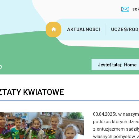
se
AKTUALNOŚCI
UCZEŃ/ROD
Jesteś tutaj:
Home
TATY KWIATOWE
03.04.2025r. w naszym
podczas których dziec
z entuzjazmem sadziły
własnych pomysłów. Za