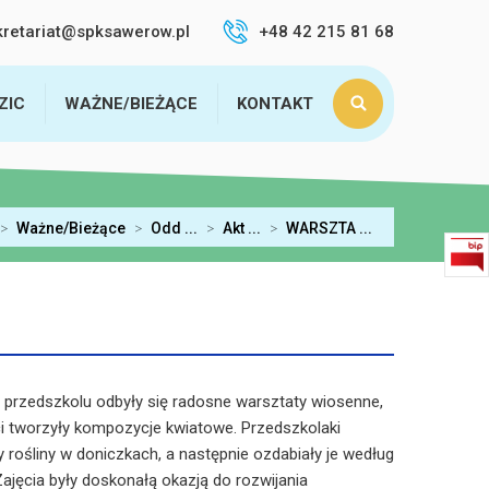
kretariat@spksawerow.pl
+48 42 215 81 68
ZIC
WAŻNE/BIEŻĄCE
KONTAKT
>
Ważne/Bieżące
>
Odd ...
>
Akt ...
>
WARSZTA ...
 przedszkolu odbyły się radosne warsztaty wiosenne,
i tworzyły kompozycje kwiatowe. Przedszkolaki
 rośliny w doniczkach, a następnie ozdabiały je według
jęcia były doskonałą okazją do rozwijania