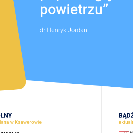
powietrzu”
dr Henryk Jordan
OLNY
BĄDŹ
rdana w Ksawerowie
aktual