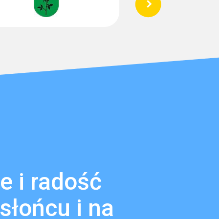
e i radość
słońcu i na