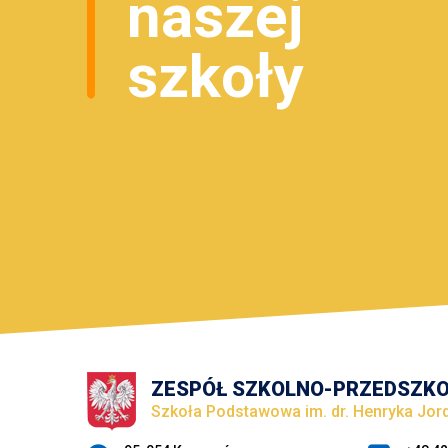
naszej
szkoły
ZESPÓŁ SZKOLNO-PRZEDSZK
Szkoła Podstawowa im. dr. Henryka Jo