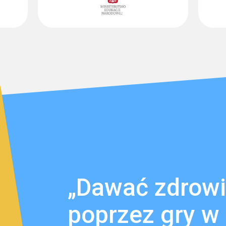
„Dawać zdrowi
poprzez gry w 