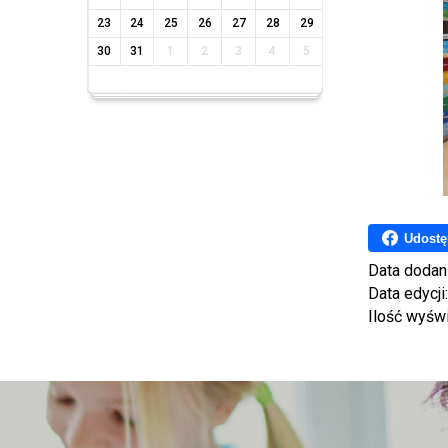
23
24
25
26
27
28
29
30
31
1
2
3
4
5
Udostę
Data dodan
Data edycji
Ilość wyśw