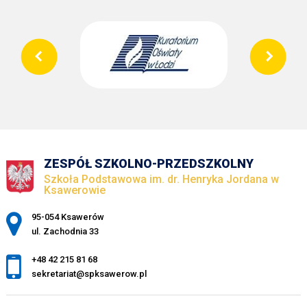
ZESPÓŁ SZKOLNO-PRZEDSZKOLNY
Szkoła Podstawowa im. dr. Henryka Jordana w
Ksawerowie
Adres pocztowy:
95-054 Ksawerów
ul. Zachodnia 33
+48 42 215 81 68
sekretariat@spksawerow.pl