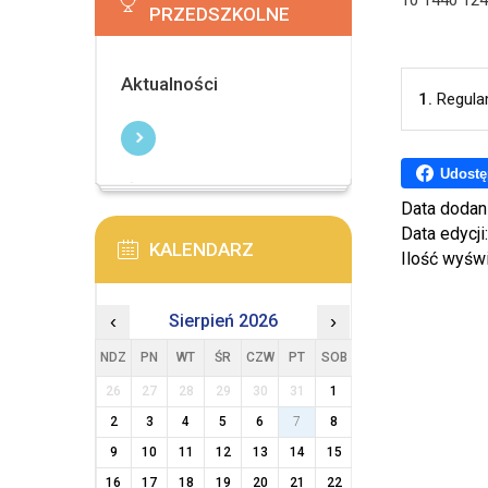
10 1440 124
PRZEDSZKOLNE
Aktualności
1.
Regula
Udostę
Data dodan
Data edycji
KALENDARZ
Ilość wyśw
‹
Sierpień 2026
›
NDZ
PN
WT
ŚR
CZW
PT
SOB
26
27
28
29
30
31
1
2
3
4
5
6
7
8
9
10
11
12
13
14
15
16
17
18
19
20
21
22