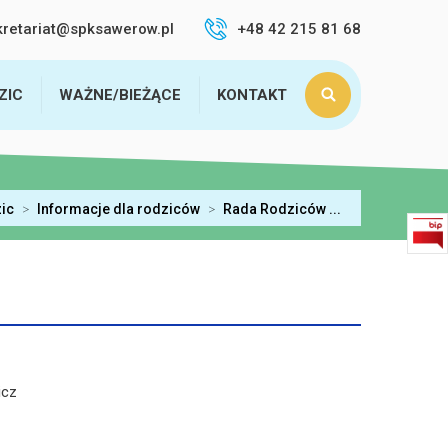
kretariat@spksawerow.pl
+48 42 215 81 68
ZIC
WAŻNE/BIEŻĄCE
KONTAKT
ic
>
Informacje dla rodziców
>
Rada Rodziców ...
icz