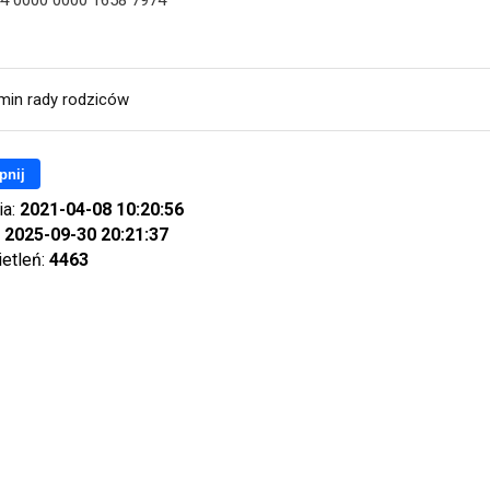
4 0000 0000 1658 7974
min rady rodziców
pnij
ia:
2021-04-08 10:20:56
:
2025-09-30 20:21:37
ietleń:
4463