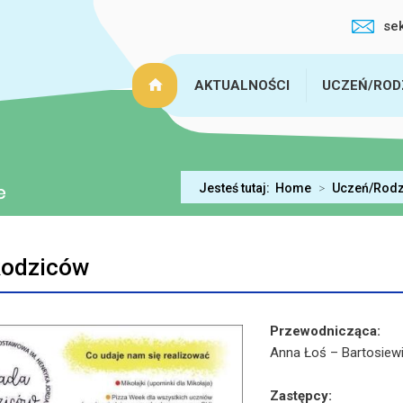
se
AKTUALNOŚCI
UCZEŃ/ROD
Jesteś tutaj:
Home
>
Uczeń/Rodz
Rodziców
Przewodnicząca:
Anna Łoś – Bartosiew
Zastępcy: