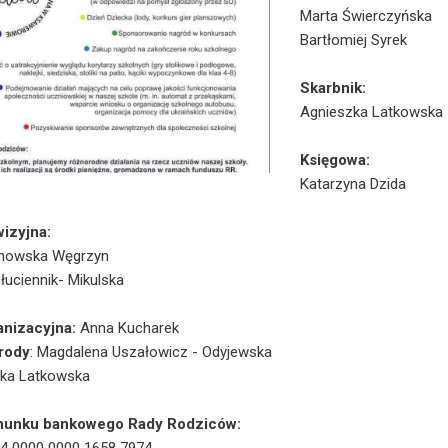
Marta Świerczyńska
Bartłomiej Syrek
Skarbnik:
Agnieszka Latkowska
Księgowa:
Katarzyna Dzida
izyjna:
nowska Węgrzyn
łuciennik- Mikulska
anizacyjna:
Anna Kucharek
rody
: Magdalena Uszałowicz - Odyjewska
ka Latkowska
hunku bankowego Rady Rodziców: