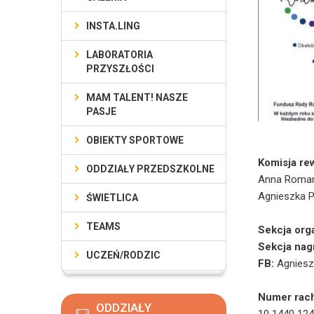
INSTA.LING
LABORATORIA
PRZYSZŁOŚCI
MAM TALENT! NASZE
PASJE
OBIEKTY SPORTOWE
Komisja rew
ODDZIAŁY PRZEDSZKOLNE
Anna Roma
Agnieszka P
ŚWIETLICA
TEAMS
Sekcja org
Sekcja nag
UCZEŃ/RODZIC
FB:
Agniesz
Numer rac
ODDZIAŁY