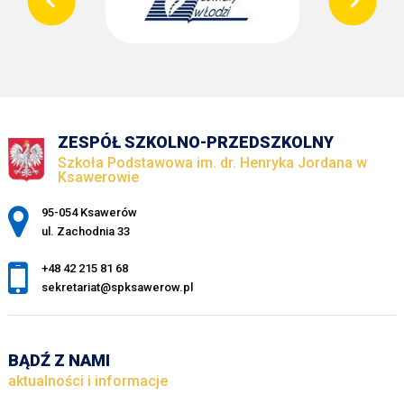
ZESPÓŁ SZKOLNO-PRZEDSZKOLNY
Szkoła Podstawowa im. dr. Henryka Jordana w
Ksawerowie
Adres pocztowy:
95-054 Ksawerów
ul. Zachodnia 33
+48 42 215 81 68
sekretariat@spksawerow.pl
BĄDŹ Z NAMI
aktualności i informacje