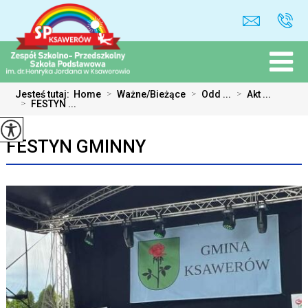
Jesteś tutaj:
Home
>
Ważne/Bieżące
>
Odd ...
>
Akt ...
>
FESTYN ...
FESTYN GMINNY