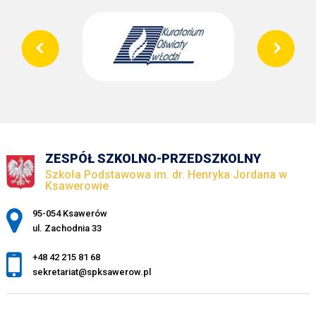
ZESPÓŁ SZKOLNO-PRZEDSZKOLNY
Szkoła Podstawowa im. dr. Henryka Jordana w
Ksawerowie
Adres pocztowy:
95-054 Ksawerów
ul. Zachodnia 33
+48 42 215 81 68
sekretariat@spksawerow.pl