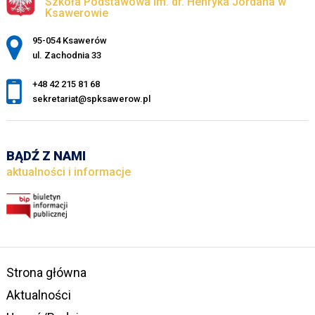
Szkoła Podstawowa im. dr. Henryka Jordana w
Ksawerowie
Adres pocztowy:
95-054 Ksawerów
ul. Zachodnia 33
+48 42 215 81 68
sekretariat@spksawerow.pl
BĄDŹ Z NAMI
aktualności i informacje
Strona główna
Aktualności