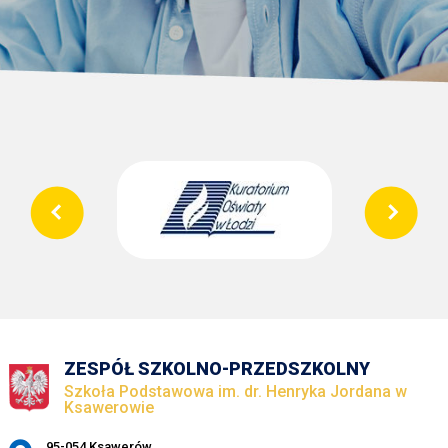
ZESPÓŁ SZKOLNO-PRZEDSZKOLNY
Szkoła Podstawowa im. dr. Henryka Jordana w
Ksawerowie
Adres pocztowy:
95-054 Ksawerów