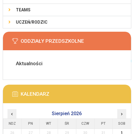
TEAMS
UCZEŃ/RODZIC
ODDZIAŁY PRZEDSZKOLNE
Aktualności
KALENDARZ
‹
Sierpień 2026
›
NDZ
PN
WT
ŚR
CZW
PT
SOB
26
27
28
29
30
31
1