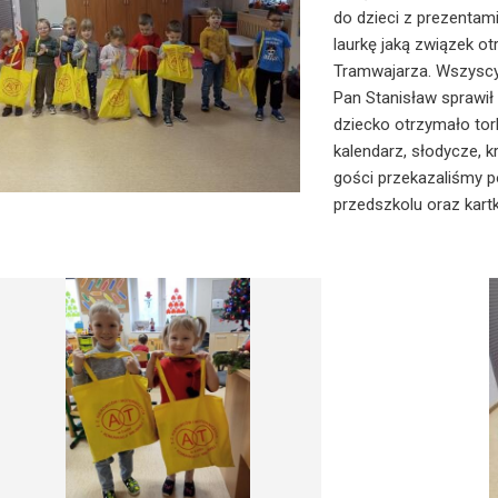
do dzieci z prezentam
laurkę jaką związek ot
Tramwajarza. Wszyscy 
Pan Stanisław sprawi
dziecko otrzymało torb
kalendarz, słodycze, 
gości przekazaliśmy p
przedszkolu oraz kart