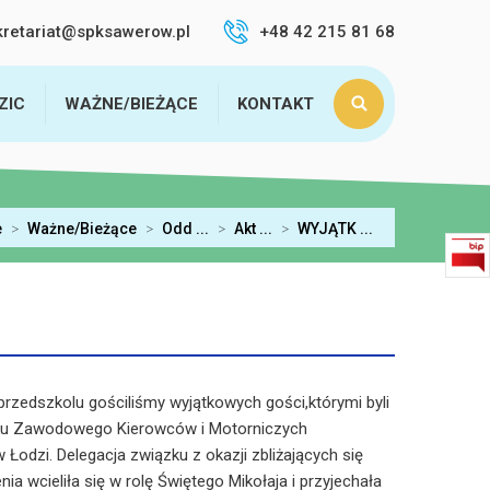
kretariat@spksawerow.pl
+48 42 215 81 68
ZIC
WAŻNE/BIEŻĄCE
KONTAKT
e
>
Ważne/Bieżące
>
Odd ...
>
Akt ...
>
WYJĄTK ...
rzedszkolu gościliśmy wyjątkowych gości,którymi byli
zku Zawodowego Kierowców i Motorniczych
w Łodzi. Delegacja związku z okazji zbliżających się
a wcieliła się w rolę Świętego Mikołaja i przyjechała