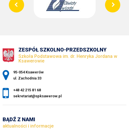
ZESPÓŁ SZKOLNO-PRZEDSZKOLNY
Szkoła Podstawowa im. dr. Henryka Jordana w
Ksawerowie
Adres pocztowy:
95-054 Ksawerów
ul. Zachodnia 33
+48 42 215 81 68
sekretariat@spksawerow.pl
BĄDŹ Z NAMI
aktualności i informacje