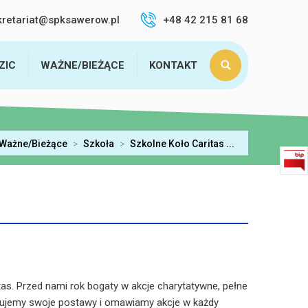
kretariat@spksawerow.pl
+48 42 215 81 68
ZIC
WAŻNE/BIEŻĄCE
KONTAKT
Ważne/Bieżące
>
Szkoła
>
Szkolne Koło Caritas ...
as. Przed nami rok bogaty w akcje charytatywne, pełne
łtujemy swoje postawy i omawiamy akcje w każdy