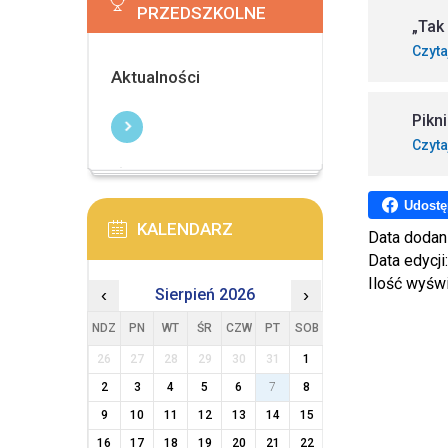
PRZEDSZKOLNE
„Tak
Czyta
Aktualności
Pikn
Czyta
Udostę
KALENDARZ
Data dodan
Data edycji
Ilość wyśw
‹
Sierpień 2026
›
NDZ
PN
WT
ŚR
CZW
PT
SOB
26
27
28
29
30
31
1
2
3
4
5
6
7
8
9
10
11
12
13
14
15
16
17
18
19
20
21
22