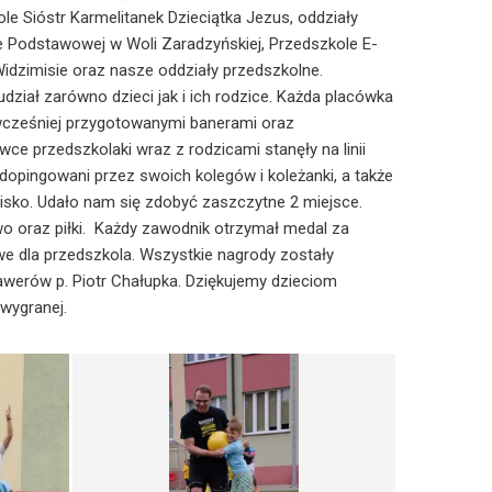
le Sióstr Karmelitanek Dzieciątka Jezus, oddziały
 Podstawowej w Woli Zaradzyńskiej, Przedszkole E-
idzimisie oraz nasze oddziały przedszkolne.
dział zarówno dzieci jak i ich rodzice. Każda placówka
wcześniej przygotowanymi banerami oraz
ce przedszkolaki wraz z rodzicami stanęły na linii
 dopingowani przez swoich kolegów i koleżanki, a także
oisko. Udało nam się zdobyć zaszczytne 2 miejsce.
o oraz piłki. Każdy zawodnik otrzymał medal za
e dla przedszkola. Wszystkie nagrody zostały
erów p. Piotr Chałupka. Dziękujemy dzieciom
wygranej.