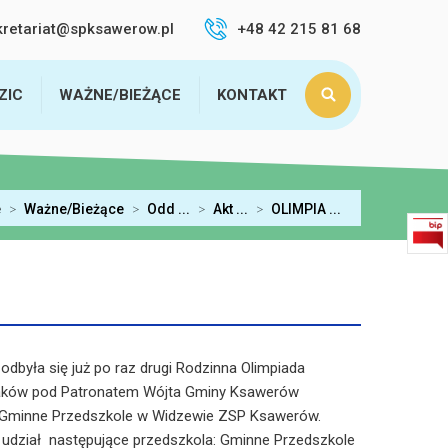
kretariat@spksawerow.pl
+48 42 215 81 68
ZIC
WAŻNE/BIEŻĄCE
KONTAKT
e
>
Ważne/Bieżące
>
Odd ...
>
Akt ...
>
OLIMPIA ...
była się już po raz drugi Rodzinna Olimpiada
aków pod Patronatem Wójta Gminy Ksawerów
 Gminne Przedszkole w Widzewie ZSP Ksawerów.
 udział następujące przedszkola: Gminne Przedszkole