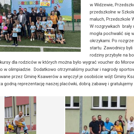
w Widzewie, Przedszko
przedszkolne w Szkole
maluch, Przedszkole W
W rozgrywkach brały u
mogła pochwalić się 
okrzykami. Po rozgrzew
startu. Zawodnicy byli
rodziny przybyłe na b
nkursy dla rodziców w których można było wygrać voucher do Morow
o w olimpiadzie. Dodatkowo otrzymaliśmy puchar i nagrody sportow
ane przez Gminę Ksawerów a wręczył je osobiście wójt Gminy Ksaw
za godną reprezentację naszej placówki, dobrą zabawę i gratulujemy 