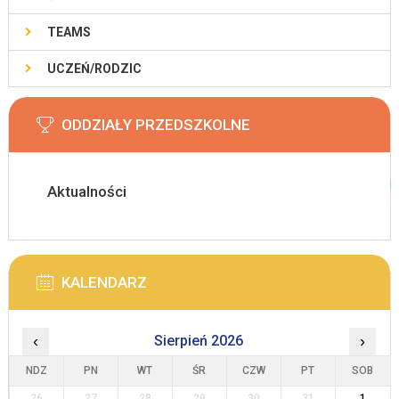
TEAMS
UCZEŃ/RODZIC
ODDZIAŁY PRZEDSZKOLNE
Aktualności
KALENDARZ
‹
Sierpień 2026
›
NDZ
PN
WT
ŚR
CZW
PT
SOB
26
27
28
29
30
31
1