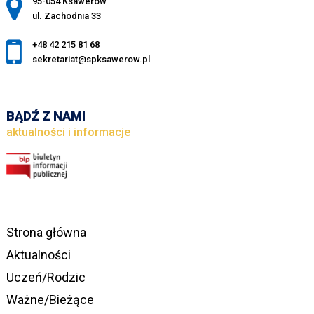
Adres pocztowy:
95-054 Ksawerów
ul. Zachodnia 33
+48 42 215 81 68
sekretariat@spksawerow.pl
BĄDŹ Z NAMI
aktualności i informacje
Strona główna
Aktualności
Uczeń/Rodzic
Ważne/Bieżące